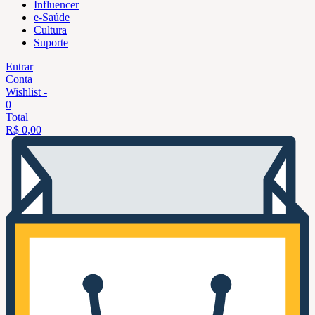
Influencer
e-Saúde
Cultura
Suporte
Entrar
Conta
Wishlist -
0
Total
R$
0,00