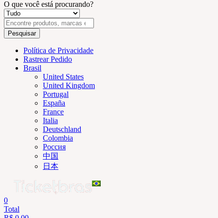
O que você está procurando?
Pesquisar
Política de Privacidade
Rastrear Pedido
Brasil
United States
United Kingdom
Portugal
España
France
Italia
Deutschland
Colombia
Россия
中国
日本
0
Total
R$
0,00