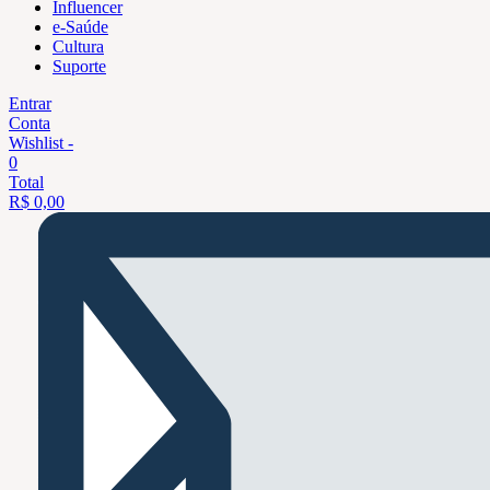
Influencer
e-Saúde
Cultura
Suporte
Entrar
Conta
Wishlist -
0
Total
R$
0,00