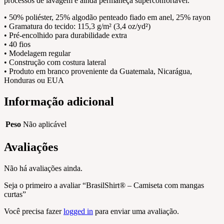
processos de lavagem e ainda permaneça superconfortável.
• 50% poliéster, 25% algodão penteado fiado em anel, 25% rayon
• Gramatura do tecido: 115,3 g/m² (3,4 oz/yd²)
• Pré-encolhido para durabilidade extra
• 40 fios
• Modelagem regular
• Construção com costura lateral
• Produto em branco proveniente da Guatemala, Nicarágua,
Honduras ou EUA
Informação adicional
Peso
Não aplicável
Avaliações
Não há avaliações ainda.
Seja o primeiro a avaliar “BrasilShirt® – Camiseta com mangas
curtas”
Você precisa fazer
logged in
para enviar uma avaliação.