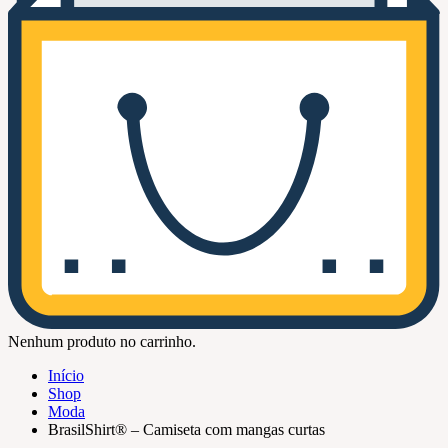
Nenhum produto no carrinho.
Início
Shop
Moda
BrasilShirt® – Camiseta com mangas curtas