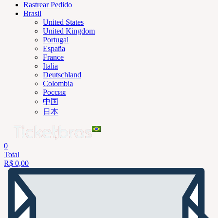
Rastrear Pedido
Brasil
United States
United Kingdom
Portugal
España
France
Italia
Deutschland
Colombia
Россия
中国
日本
0
Total
R$
0,00