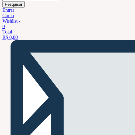
Pesquisar
Entrar
Conta
Wishlist -
0
Total
R$
0,00